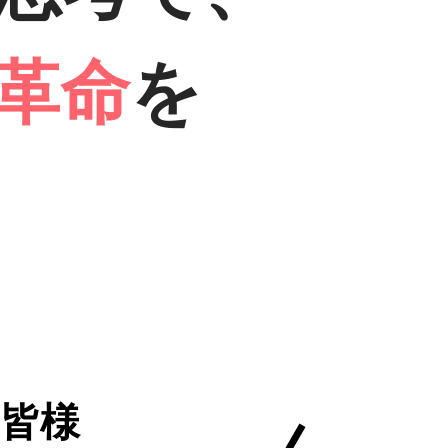
革命
を
皆様