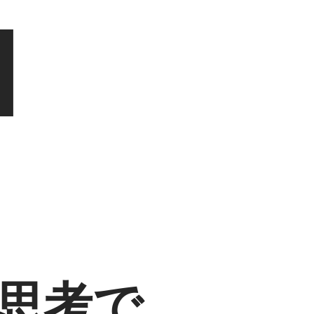
M
思考で、